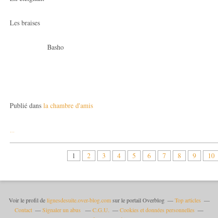
Les braises
Basho
Publié dans
la chambre d'amis
…
1
2
3
4
5
6
7
8
9
10
Voir le profil de
lignesdesuite.over-blog.com
sur le portail Overblog
Top articles
Contact
Signaler un abus
C.G.U.
Cookies et données personnelles