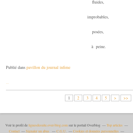
fluides,
improbables,
posées,
à peine.
Publié dans
pavillon du journal infime
…
1
2
3
4
5
>
>>
Voir le profil de
lignesdesuite.over-blog.com
sur le portail Overblog
Top articles
Contact
Signaler un abus
C.G.U.
Cookies et données personnelles