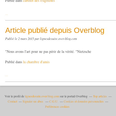
Publié dans
cabinet des fragments
…
Article publié depuis Overblog
Publié le
2 mars 2015
par lignesdesuite.over-blog.com
"Nous avons l'art pour ne pas périr de la vérité. "Nietzsche
Publié dans
la chambre d'amis
…
Voir le profil de
lignesdesuite.over-blog.com
sur le portail Overblog
Top articles
Contact
Signaler un abus
C.G.U.
Cookies et données personnelles
Préférences cookies