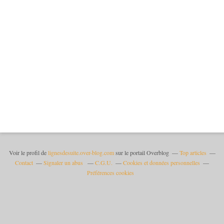
Voir le profil de
lignesdesuite.over-blog.com
sur le portail Overblog
Top articles
Contact
Signaler un abus
C.G.U.
Cookies et données personnelles
Préférences cookies