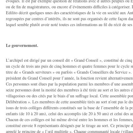
évoqués. Il est par exemple question de relations avec d’autres peuples ou Et
ou de fin de magistratures, ou encore d’événements difficiles à catégoriser.
Edilito décrit quelques unes des caractéristiques de la vie en société aux A
regroupées par centres d’intérêts, ils ne sont pas organisés de cette façon 
lequel semble plutôt avoir noté toutes ces informations au fil du récit de ses 
Le gouvernement.
L’archipel est dirigé par un conseil dit « Grand Conseil », constitué de c
un cycle de trois ans puis de cinq hommes et quatre femmes pour le cycle s
titre de « Grands serviteurs » ou parfois « Grands Conseillers du Service »
président du Grand Conseil pour l’année, la fonction revient alternativem
Ces personnes sont élues par la population parmi les membres d’une assembl
seize personnes dont la moitié des membres à été tirée au sort et les autres
villageoises ou des cités par le biais d’un suffrage local. Cette assemblée p
Délibération ». Les membres de cette assemblée tirés au sort n’ont pas le droi
issus de trois collèges différents constitués sur la base de l’ensemble de la p
enfants (de 10 à 20 ans), celui des accomplis (de 20 à 50 ans) et celui des a
Chacun de ces collèges est lui même divisé entre les hommes et les femmes,
constitué envoie 8 représentants désignés par le tirage au sort. Ce principe 
appelé le principe de « l’œil multiple ». Chaque communauté locale (village