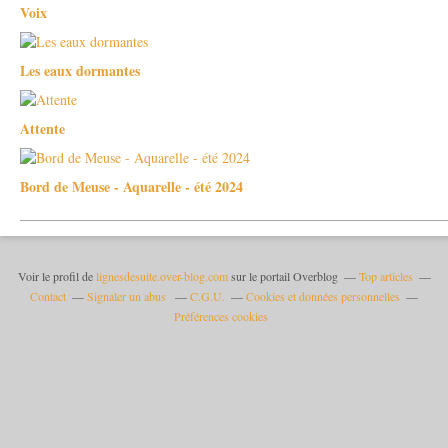
Voix
Les eaux dormantes
Attente
Bord de Meuse - Aquarelle - été 2024
Voir le profil de
lignesdesuite.over-blog.com
sur le portail Overblog
Top articles
Contact
Signaler un abus
C.G.U.
Cookies et données personnelles
Préférences cookies