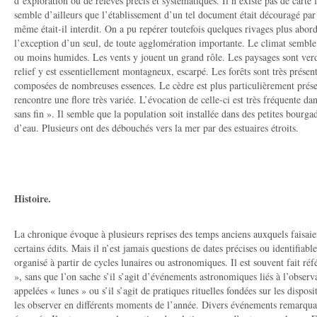
d’exploration ou de relevés précis et systématiques. Il n’existe pas de carte fi
semble d’ailleurs que l’établissement d’un tel document était découragé par l
même était-il interdit. On a pu repérer toutefois quelques rivages plus aborda
l’exception d’un seul, de toute agglomération importante. Le climat semble 
ou moins humides. Les vents y jouent un grand rôle. Les paysages sont verd
relief y est essentiellement montagneux, escarpé. Les forêts sont très présent
composées de nombreuses essences. Le cèdre est plus particulièrement présen
rencontre une flore très variée. L’évocation de celle-ci est très fréquente da
sans fin ». Il semble que la population soit installée dans des petites bourg
d’eau. Plusieurs ont des débouchés vers la mer par des estuaires étroits.
Histoire.
La chronique évoque à plusieurs reprises des temps anciens auxquels faisaien
certains édits. Mais il n’est jamais questions de dates précises ou identifia
organisé à partir de cycles lunaires ou astronomiques. Il est souvent fait ré
», sans que l’on sache s’il s’agit d’événements astronomiques liés à l’observ
appelées « lunes » ou s’il s’agit de pratiques rituelles fondées sur les disposi
les observer en différents moments de l’année. Divers événements remarquab