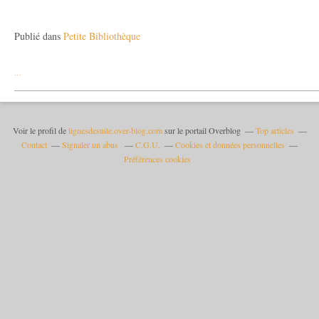
Publié dans
Petite Bibliothèque
…
Voir le profil de
lignesdesuite.over-blog.com
sur le portail Overblog
Top articles
Contact
Signaler un abus
C.G.U.
Cookies et données personnelles
Préférences cookies