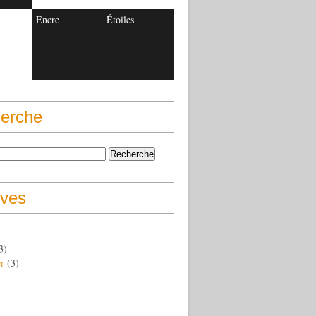
Encre
Étoiles
erche
ives
3)
er
(3)