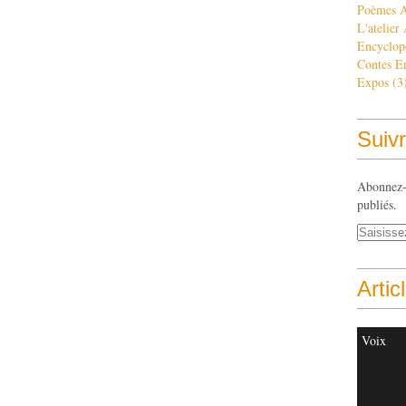
Poèmes 
L'atelier
Encyclop
Contes E
Expos
(3
Suivr
Abonnez-v
publiés.
Artic
Voix