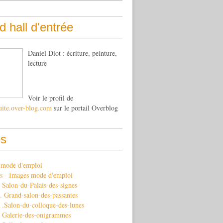
 hall d'entrée
Daniel Diot : écriture, peinture,
lecture
Voir le profil de
uite.over-blog.com
sur le portail Overblog
s
s mode d'emploi
s - Images mode d'emploi
Salon-du-Palais-des-signes
 Grand-salon-des-passantes
 .Salon-du-colloque-des-lunes
 Galerie-des-onigrammes