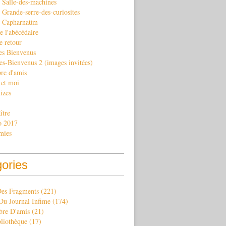
 Salle-des-machines
Grande-serre-des-curiosites
. Capharnaüm
e l'abécédaire
e retour
es Bienvenus
es-Bienvenus 2 (images invitées)
re d'amis
 et moi
izes
ître
o 2017
mies
gories
Des Fragments
(221)
Du Journal Infime
(174)
re D'amis
(21)
bliothèque
(17)