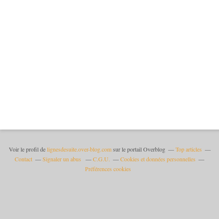
Voir le profil de
lignesdesuite.over-blog.com
sur le portail Overblog
Top articles
Contact
Signaler un abus
C.G.U.
Cookies et données personnelles
Préférences cookies