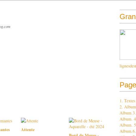
Grand
log.com
lignesdes
Page
1. Texte
2. Album
Album.3. 
Album. 4.
Album. 5
antes
Attente
Album.6.
Bord de Meuse -