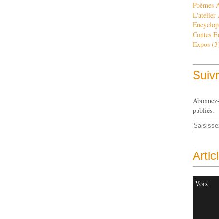
Poèmes 
L'atelier
Encyclop
Contes E
Expos
(3
Suivr
Abonnez-v
publiés.
Artic
Voix