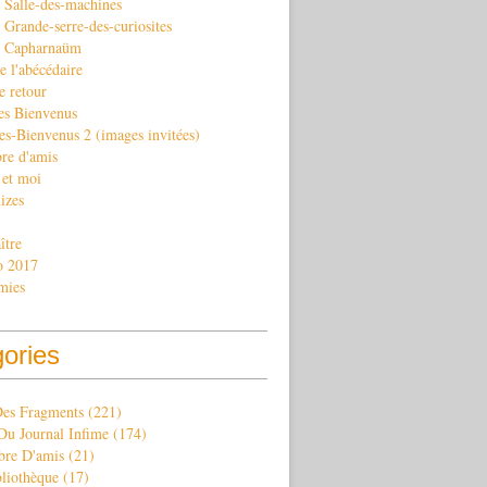
 Salle-des-machines
Grande-serre-des-curiosites
. Capharnaüm
e l'abécédaire
e retour
es Bienvenus
es-Bienvenus 2 (images invitées)
re d'amis
 et moi
izes
ître
o 2017
mies
gories
Des Fragments
(221)
Du Journal Infime
(174)
re D'amis
(21)
bliothèque
(17)