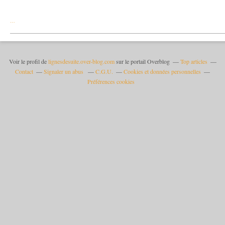
…
Voir le profil de
lignesdesuite.over-blog.com
sur le portail Overblog
Top articles
Contact
Signaler un abus
C.G.U.
Cookies et données personnelles
Préférences cookies