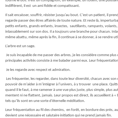
tourne le dos. Il est un compagnon, un exemple, un totem, une puissa
indifférent, il est un ami fidèle et compatissant.
Il sait encaisser, souffrir, résister jusqu’au bout. C’est un patient, il pren
regarde passer des êtres affairés de toute nature. Et reste là, impertu
petits enfants, grands enfants, insectes, sautillants, rampants, volants, 
inlassablement sur son dos. Il a toujours une branche pour chacun. Inla
même abattu, même après la fin, il continue à se donner, à se rendre util
L’arbre est un sage.
Je suis incapable de me passer des arbres, je les considère comme plu
principales activités consiste à me balader parmi eux. Leur fréquentatio
Je les regarde avec respect et admiration.
Les fréquenter, les regarder, dans toute leur diversité, chacun avec son 
pouvoir de m’aider à m’intégrer à l’univers, à y trouver une place. Quitt
quand il le faut, à me ramener à une vue plus juste, plus simple, plus a
mentent ni ne flattent, jamais. Leur propos est direct, ils accueillent à «
tels qu’ils sont en une sorte d’éternelle méditation.
Leur fréquentation au fil des chemins, en forêt, en bordure des près, a
devient une nécessaire et salutaire initiation qui ne prend jamais fin.