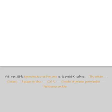
Voir le profil de
lignesdesuite.over-blog.com
sur le portail Overblog
Top articles
Contact
Signaler un abus
C.G.U.
Cookies et données personnelles
Préférences cookies