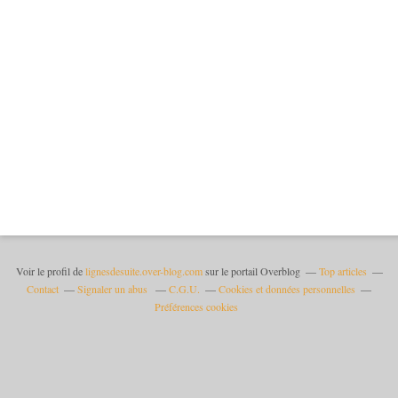
Voir le profil de
lignesdesuite.over-blog.com
sur le portail Overblog
Top articles
Contact
Signaler un abus
C.G.U.
Cookies et données personnelles
Préférences cookies