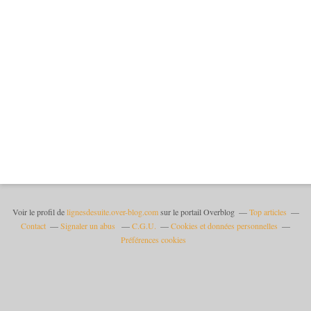
Voir le profil de
lignesdesuite.over-blog.com
sur le portail Overblog
Top articles
Contact
Signaler un abus
C.G.U.
Cookies et données personnelles
Préférences cookies