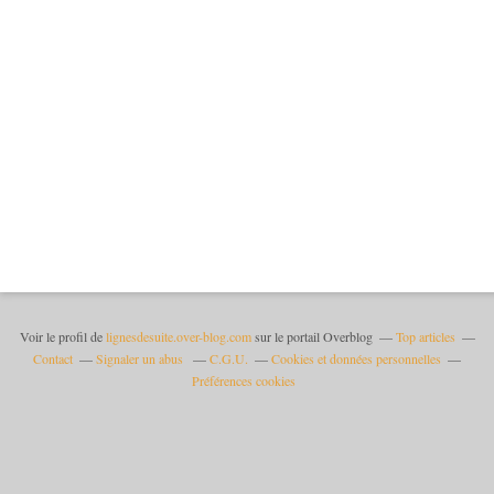
Voir le profil de
lignesdesuite.over-blog.com
sur le portail Overblog
Top articles
Contact
Signaler un abus
C.G.U.
Cookies et données personnelles
Préférences cookies