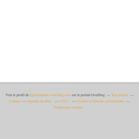
Voir le profil de
lignesdesuite.over-blog.com
sur le portail Overblog
Top articles
Contact
Signaler un abus
C.G.U.
Cookies et données personnelles
Préférences cookies