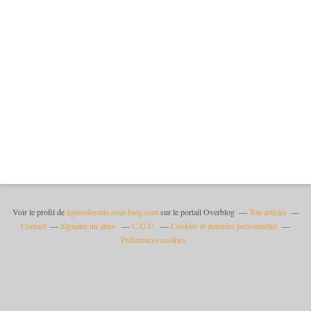
Voir le profil de
lignesdesuite.over-blog.com
sur le portail Overblog
Top articles
Contact
Signaler un abus
C.G.U.
Cookies et données personnelles
Préférences cookies