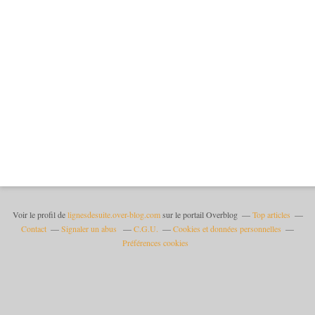
Voir le profil de
lignesdesuite.over-blog.com
sur le portail Overblog
Top articles
Contact
Signaler un abus
C.G.U.
Cookies et données personnelles
Préférences cookies