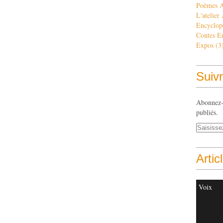
Poèmes 
L'atelier
Encyclop
Contes E
Expos
(3
Suivr
Abonnez-v
publiés.
Artic
Voix