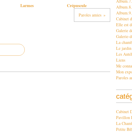
Album.7.
Larmes
Crépuscule
Album.8. 
Album.9
Paroles amies
Cabinet d
Elle est d
Galerie d
Galerie-d
La chamb
Le jardin
Les Antél
Liens
Me conna
Mon exp
Paroles a
caté
Cabinet 
Pavillon 
La Chamb
Petite Bi