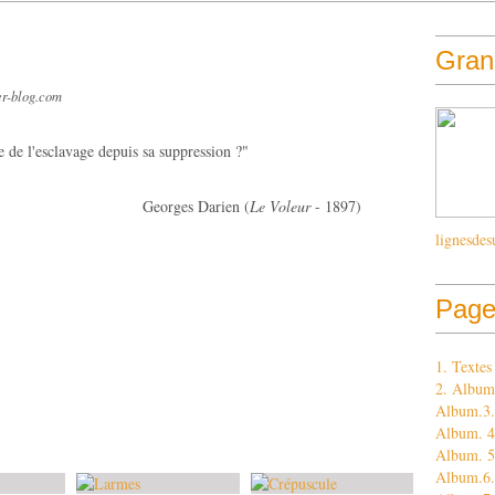
Grand
er-blog.com
re de l'esclavage depuis sa suppression ?"
Darien (
Le Voleur
- 1897)
lignesdes
Page
1. Texte
2. Album
Album.3. 
Album. 4.
Album. 5
Album.6.