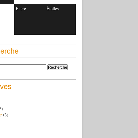
Encre
Étoiles
erche
ives
3)
er
(3)