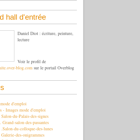
 hall d'entrée
Daniel Diot : écriture, peinture,
lecture
Voir le profil de
uite.over-blog.com
sur le portail Overblog
s
s mode d'emploi
s - Images mode d'emploi
Salon-du-Palais-des-signes
 Grand-salon-des-passantes
 .Salon-du-colloque-des-lunes
 Galerie-des-onigrammes