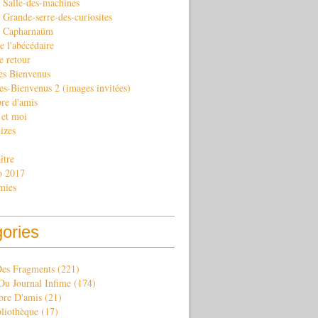
 Salle-des-machines
Grande-serre-des-curiosites
. Capharnaüm
e l'abécédaire
e retour
es Bienvenus
es-Bienvenus 2 (images invitées)
re d'amis
 et moi
izes
ître
o 2017
mies
gories
Des Fragments
(221)
Du Journal Infime
(174)
re D'amis
(21)
bliothèque
(17)