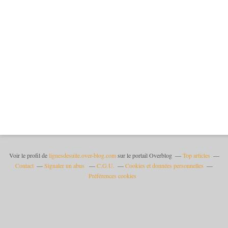
Voir le profil de
lignesdesuite.over-blog.com
sur le portail Overblog
Top articles
Contact
Signaler un abus
C.G.U.
Cookies et données personnelles
Préférences cookies