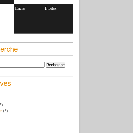
Encre
Étoiles
erche
ives
3)
er
(3)