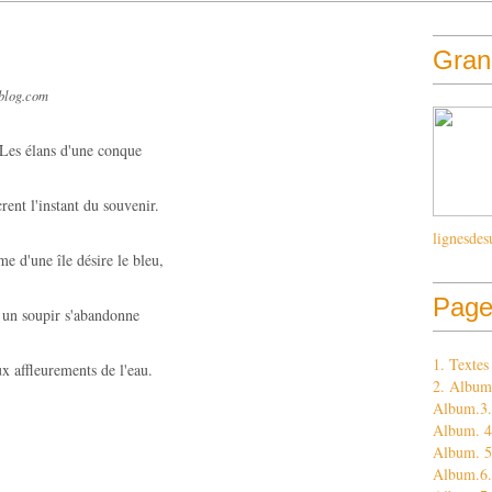
Grand
-blog.com
Les élans d'une conque
rent l'instant du souvenir.
lignesdes
me d'une île désire le bleu,
Page
un soupir s'abandonne
1. Texte
ux affleurements de l'eau.
2. Album
Album.3. 
Album. 4.
Album. 5
Album.6.