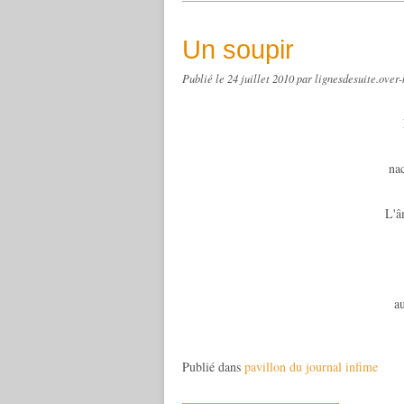
Un soupir
Publié le
24 juillet 2010
par lignesdesuite.over
nac
L'â
a
Publié dans
pavillon du journal infime