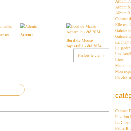
Album.7.
Album.8. 
Album.9
Cabinet d
Elle est d
Galerie d
antes
Attente
Galerie-d
Bord de Meuse -
La chamb
Aquarelle - été 2024
Le jardin
Les Antél
Parfois le ciel
Liens
Me conna
Mon exp
Paroles a
caté
Cabinet 
Pavillon 
La Chamb
Petite Bi