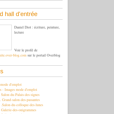
 hall d'entrée
Daniel Diot : écriture, peinture,
lecture
Voir le profil de
uite.over-blog.com
sur le portail Overblog
s
s mode d'emploi
s - Images mode d'emploi
Salon-du-Palais-des-signes
 Grand-salon-des-passantes
 .Salon-du-colloque-des-lunes
 Galerie-des-onigrammes