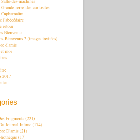
 Salle-des-machines
Grande-serre-des-curiosites
. Capharnaüm
e l'abécédaire
e retour
es Bienvenus
es-Bienvenus 2 (images invitées)
re d'amis
 et moi
izes
ître
o 2017
mies
gories
Des Fragments
(221)
Du Journal Infime
(174)
re D'amis
(21)
bliothèque
(17)