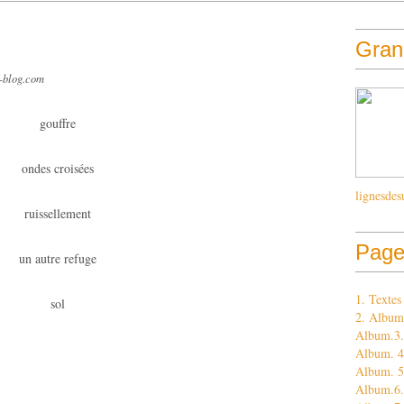
Grand
r-blog.com
gouffre
ondes croisées
lignesdes
ruissellement
Page
un autre refuge
1. Texte
sol
2. Album
Album.3. 
Album. 4.
Album. 5
Album.6.