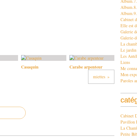
Album.7.
Album.8. 
Album.9
Cabinet d
Elle est d
Galerie d
Galerie-d
La chamb
Le jardin
Les Antél
Liens
Casaquin
Carabe arpenteur
Me conna
Mon exp
miettes
Paroles a
caté
Cabinet 
Pavillon 
La Chamb
Petite Bi