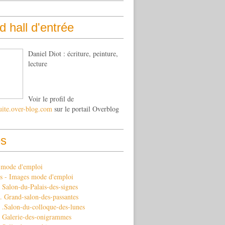
 hall d'entrée
Daniel Diot : écriture, peinture,
lecture
Voir le profil de
uite.over-blog.com
sur le portail Overblog
s
s mode d'emploi
s - Images mode d'emploi
Salon-du-Palais-des-signes
 Grand-salon-des-passantes
 .Salon-du-colloque-des-lunes
 Galerie-des-onigrammes