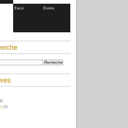
Encre
Étoiles
erche
ives
3)
er
(3)