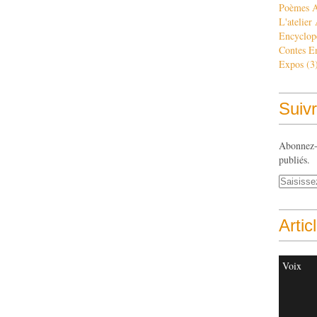
Poèmes 
L'atelier
Encyclop
Contes E
Expos
(3
Suivr
Abonnez-v
publiés.
Artic
Voix