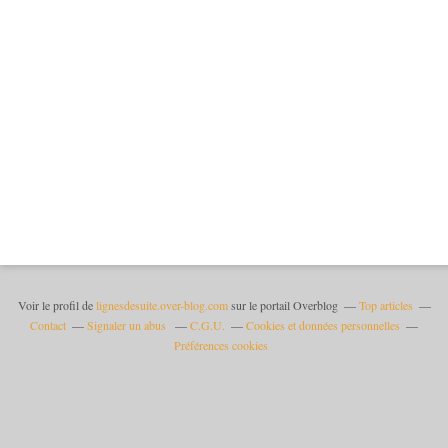
Voir le profil de
lignesdesuite.over-blog.com
sur le portail Overblog
Top articles
Contact
Signaler un abus
C.G.U.
Cookies et données personnelles
Préférences cookies