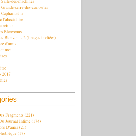
 Salle-des-machines
Grande-serre-des-curiosites
. Capharnaüm
e l'abécédaire
e retour
es Bienvenus
es-Bienvenus 2 (images invitées)
re d'amis
 et moi
izes
ître
o 2017
mies
gories
Des Fragments
(221)
Du Journal Infime
(174)
re D'amis
(21)
bliothèque
(17)