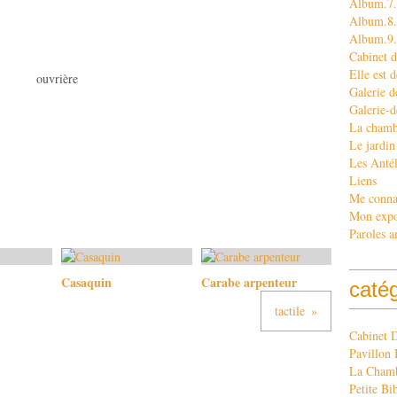
Album.7.
Album.8. 
Album.9
Cabinet d
Elle est d
ouvrière
Galerie d
Galerie-d
La chamb
Le jardin
Les Antél
Liens
Me conna
Mon exp
Paroles a
Casaquin
Carabe arpenteur
caté
tactile
Cabinet 
Pavillon 
La Chamb
Petite Bi