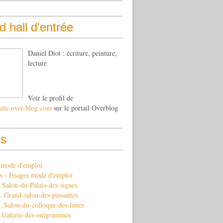
 hall d'entrée
Daniel Diot : écriture, peinture,
lecture
Voir le profil de
uite.over-blog.com
sur le portail Overblog
s
s mode d'emploi
s - Images mode d'emploi
Salon-du-Palais-des-signes
 Grand-salon-des-passantes
 .Salon-du-colloque-des-lunes
 Galerie-des-onigrammes