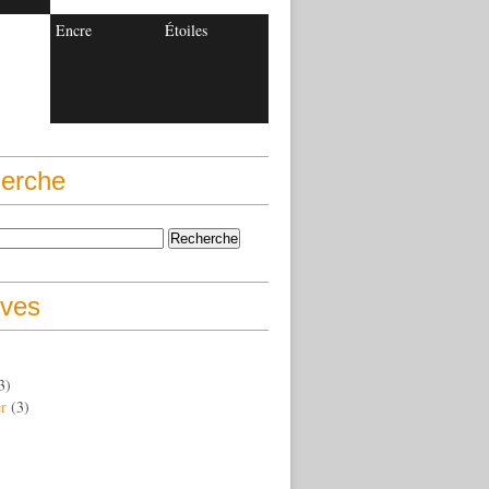
Encre
Étoiles
erche
ives
3)
er
(3)