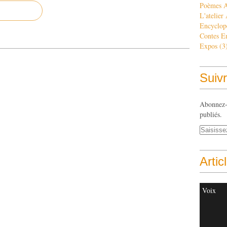
Poèmes 
L'atelier
Encyclop
Contes E
Expos
(3
Suivr
Abonnez-v
publiés.
Artic
Voix