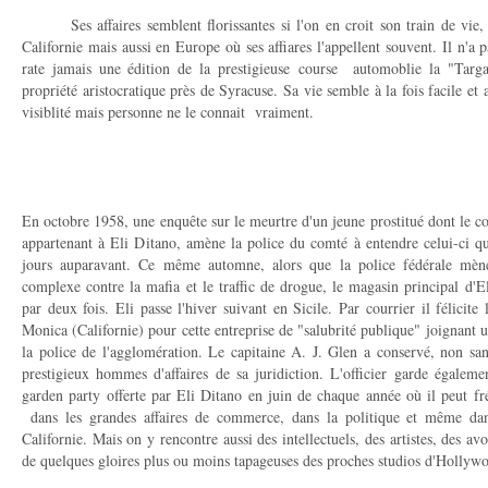
Ses affaires semblent florissantes si l'on en croit son train de vie, i
Californie mais aussi en Europe où ses affiares l'appellent souvent. Il n'a pa
rate jamais une édition de la prestigieuse course automoblie la "Targa
propriété aristocratique près de Syracuse. Sa vie semble à la fois facile et a
visiblité mais personne ne le connait vraiment.
En octobre 1958, une enquête sur le meurtre d'un jeune prostitué dont le co
appartenant à Eli Ditano, amène la police du comté à entendre celui-ci qui 
jours auparavant. Ce même automne, alors que la police fédérale mène
complexe contre la mafia et le traffic de drogue, le magasin principal d'El
par deux fois. Eli passe l'hiver suivant en Sicile. Par courrier il félicite
Monica (Californie) pour cette entreprise de "salubrité publique" joignant 
la police de l'agglomération. Le capitaine A. J. Glen a conservé, non sans 
prestigieux hommes d'affaires de sa juridiction. L'officier garde égaleme
garden party offerte par Eli Ditano en juin de chaque année où il peut 
dans les grandes affaires de commerce, dans la politique et même da
Californie. Mais on y rencontre aussi des intellectuels, des artistes, des avo
de quelques gloires plus ou moins tapageuses des proches studios d'Hollyw