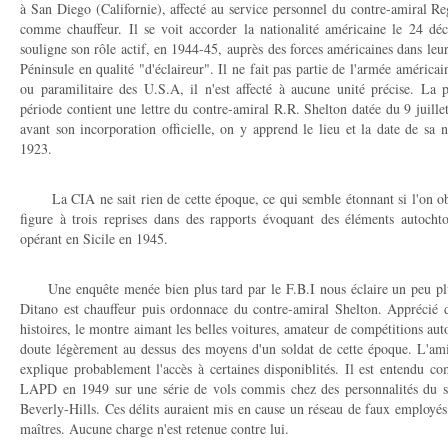
à San Diego (Californie), affecté au service personnel du contre-amiral R
comme chauffeur. Il se voit accorder la nationalité américaine le 24 d
souligne son rôle actif, en 1944-45, auprès des forces américaines dans leur
Péninsule en qualité "d'éclaireur". Il ne fait pas partie de l'armée américain
ou paramilitaire des U.S.A, il n'est affecté à aucune unité précise. La p
période contient une lettre du contre-amiral R.R. Shelton datée du 9 juil
avant son incorporation officielle, on y apprend le lieu et la date de sa
1923.
La CIA ne sait rien de cette époque, ce qui semble étonnant si l'on o
figure à trois reprises dans des rapports évoquant des éléments autochto
opérant en Sicile en 1945.
Une enquête menée bien plus tard par le F.B.I nous éclaire un peu plu
Ditano est chauffeur puis ordonnace du contre-amiral Shelton. Apprécié 
histoires, le montre aimant les belles voitures, amateur de compétitions aut
doute légèrement au dessus des moyens d'un soldat de cette époque. L'amit
explique probablement l'accès à certaines disponiblités. Il est entendu
LAPD en 1949 sur une série de vols commis chez des personnalités du spe
Beverly-Hills. Ces délits auraient mis en cause un réseau de faux employé
maîtres. Aucune charge n'est retenue contre lui.