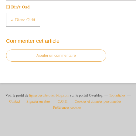
El Din't Oad
Diane Oldti
Commenter cet article
Ajouter un commentaire
Voir le profil de
lignesdesuite.over-blog.com
sur le portail Overblog
Top articles
Contact
Signaler un abus
C.G.U.
Cookies et données personnelles
Préférences cookies