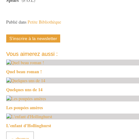
Spears
" (P.O.L)
Publié dans
Petite Bibliothèque
S'inscrire à la newsletter
Vous aimerez aussi :
Quel beau roman !
Quelques uns de 14
Les poupées amères
L'enfant d'Hollinghurst
absence