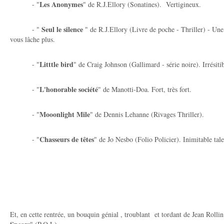
Les Anonymes
- "
" de R.J.Ellory (Sonatines). Vertigineux.
Seul le silence
- "
" de R.J.Ellory (Livre de poche - Thriller) - Une 
vous lâche plus.
Litttle bird
- "
" de Craig Johnson (Gallimard - série noire). Irrésiti
L'honorable société
- "
" de Manotti-Doa. Fort, très fort.
Mooonlight Mile
- "
" de Dennis Lehanne (Rivages Thriller).
Chasseurs de têtes
- "
" de Jo Nesbo (Folio Policier). Inimitable tale
Et, en cette rentrée, un bouquin génial , troublant et tordant de Jean Rollin