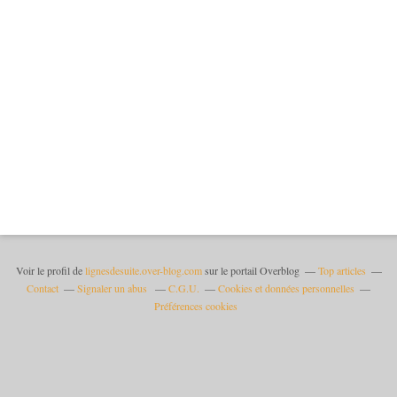
Voir le profil de
lignesdesuite.over-blog.com
sur le portail Overblog
Top articles
Contact
Signaler un abus
C.G.U.
Cookies et données personnelles
Préférences cookies