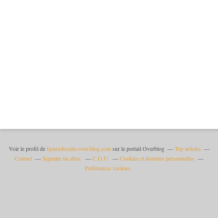
Voir le profil de
lignesdesuite.over-blog.com
sur le portail Overblog
Top articles
Contact
Signaler un abus
C.G.U.
Cookies et données personnelles
Préférences cookies