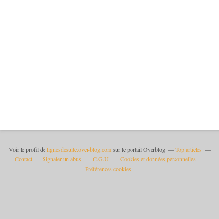
Voir le profil de
lignesdesuite.over-blog.com
sur le portail Overblog
Top articles
Contact
Signaler un abus
C.G.U.
Cookies et données personnelles
Préférences cookies