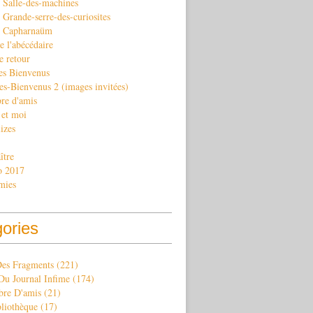
 Salle-des-machines
Grande-serre-des-curiosites
. Capharnaüm
e l'abécédaire
e retour
es Bienvenus
es-Bienvenus 2 (images invitées)
re d'amis
 et moi
izes
ître
o 2017
mies
gories
Des Fragments
(221)
Du Journal Infime
(174)
re D'amis
(21)
bliothèque
(17)