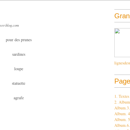
Grand
over-blog.com
pour des prunes
sardines
lignesdes
loupe
Page
statuette
1. Texte
agrafe
2. Album
Album.3. 
Album. 4.
Album. 5
Album.6.