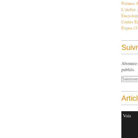
Poèmes 
L'atelier
Encyclop
Contes E
Expos
(3
Suivr
Abonnez-v
publiés.
Artic
Voix