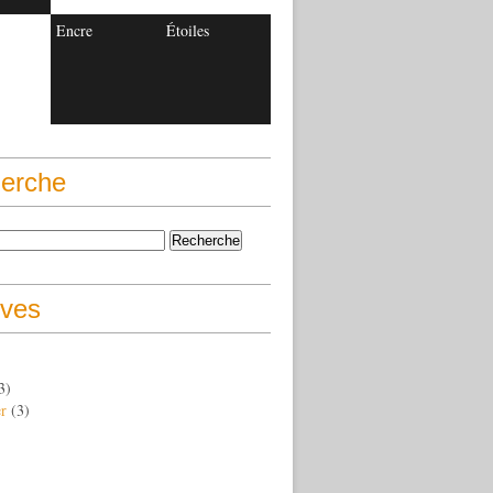
Encre
Étoiles
erche
ives
3)
er
(3)