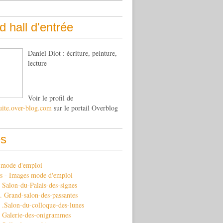
 hall d'entrée
Daniel Diot : écriture, peinture,
lecture
Voir le profil de
uite.over-blog.com
sur le portail Overblog
s
s mode d'emploi
s - Images mode d'emploi
Salon-du-Palais-des-signes
 Grand-salon-des-passantes
 .Salon-du-colloque-des-lunes
 Galerie-des-onigrammes