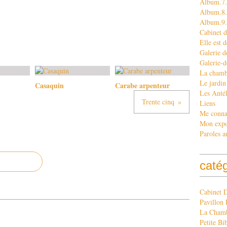
Album.7.
Album.8. 
Album.9
Cabinet d
Elle est d
Galerie d
Galerie-d
La chamb
Le jardin
Casaquin
Carabe arpenteur
Les Antél
Trente cinq
Liens
Me conna
Mon exp
Paroles a
caté
Cabinet 
Pavillon 
La Chamb
Petite Bi