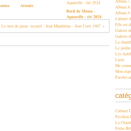
Album.7.
antes
Attente
Album.8. 
Bord de Meuse -
Album.9
Aquarelle - été 2024
Cabinet d
Elle est d
Le mot de passe -recueil - Jean Mambrino - José Corti 1987
Galerie d
Galerie-d
La chamb
Le jardin
Les Antél
Liens
Me conna
Mon exp
Paroles a
caté
Cabinet 
Pavillon 
La Chamb
Petite Bi