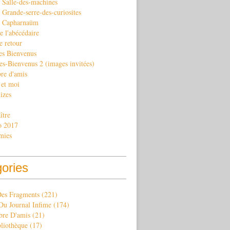
 Salle-des-machines
Grande-serre-des-curiosites
. Capharnaüm
e l'abécédaire
e retour
es Bienvenus
es-Bienvenus 2 (images invitées)
re d'amis
 et moi
izes
ître
o 2017
mies
gories
Des Fragments
(221)
Du Journal Infime
(174)
re D'amis
(21)
bliothèque
(17)