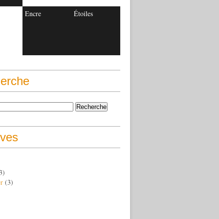
Encre
Étoiles
erche
ives
3)
er
(3)