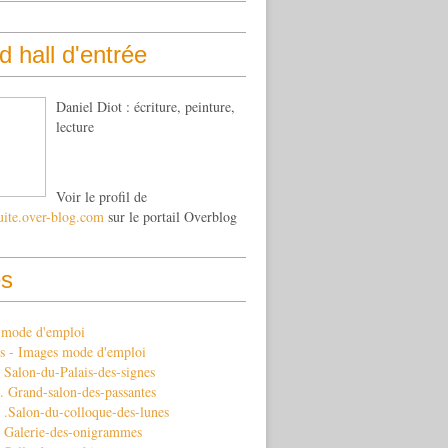
 hall d'entrée
Daniel Diot : écriture, peinture,
lecture
Voir le profil de
uite.over-blog.com
sur le portail Overblog
s
s mode d'emploi
s - Images mode d'emploi
Salon-du-Palais-des-signes
 Grand-salon-des-passantes
 .Salon-du-colloque-des-lunes
 Galerie-des-onigrammes