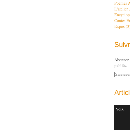
Poèmes 
L'atelier
Encyclop
Contes E
Expos
(3
Suivr
Abonnez-v
publiés.
Artic
Voix