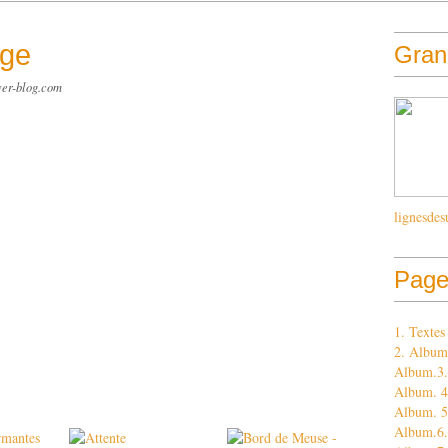
nge
Grand
ver-blog.com
lignesdes
Page
1. Texte
2. Album
Album.3. 
Album. 4.
Album. 5
Album.6.