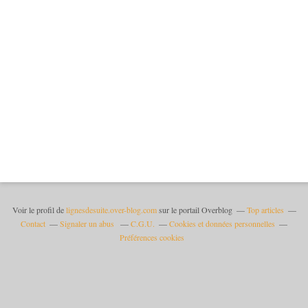
Voir le profil de
lignesdesuite.over-blog.com
sur le portail Overblog
Top articles
Contact
Signaler un abus
C.G.U.
Cookies et données personnelles
Préférences cookies