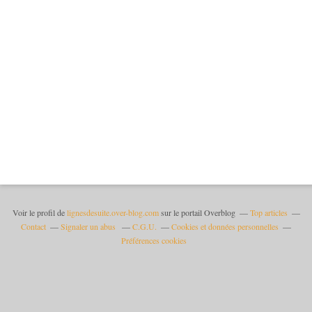
Voir le profil de
lignesdesuite.over-blog.com
sur le portail Overblog
Top articles
Contact
Signaler un abus
C.G.U.
Cookies et données personnelles
Préférences cookies