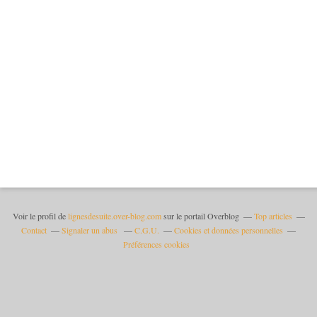
Voir le profil de
lignesdesuite.over-blog.com
sur le portail Overblog
Top articles
Contact
Signaler un abus
C.G.U.
Cookies et données personnelles
Préférences cookies