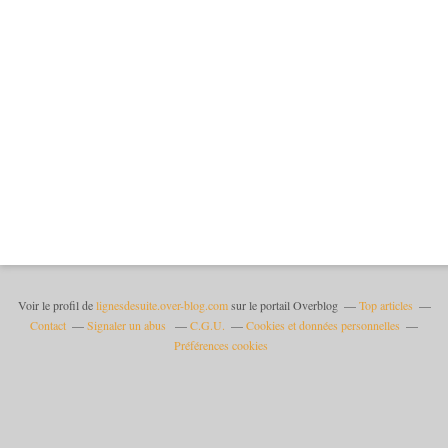
Voir le profil de
lignesdesuite.over-blog.com
sur le portail Overblog
Top articles
Contact
Signaler un abus
C.G.U.
Cookies et données personnelles
Préférences cookies